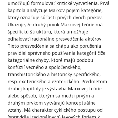
umožňujú formulovať kritické vysvetlenia. Prvá 
kapitola analyzuje Marxov pojem kategórie, 
ktorý označuje súčasti prvých dvoch prvkov. 
Ukazuje, že druhý prvok Marxovej teórie má 
špecifickú štruktúru, ktorá umožňuje 
odhaľovať iracionálne presvedčenia aktérov. 
Tieto presvedčenia sa chápu ako porušenia 
pravidiel správneho používania kategórií čiže 
kategoriálne chyby, ktoré majú podobu 
konfúzií vecného a spoločenského, 
transhistorického a historicky špecifického, 
resp. exoterického a ezoterického. Predmetom 
druhej kapitoly je výstavba Marxovej teórie 
alebo spôsob, ktorým sa medzi prvým a 
druhým prvkom vytvárajú konceptuálne 
vzťahy. Má charakter cyklického postupu od 
(spravidla iracionálnych) javových foriem k 