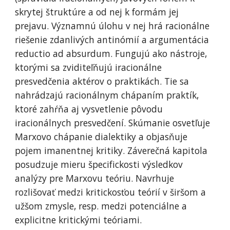
skrytej štruktúre a od nej k formám jej 
prejavu. Významnú úlohu v nej hrá racionálne 
riešenie zdanlivých antinómií a argumentácia 
reductio ad absurdum. Fungujú ako nástroje, 
ktorými sa zviditeľňujú iracionálne 
presvedčenia aktérov o praktikách. Tie sa 
nahrádzajú racionálnym chápaním praktík, 
ktoré zahŕňa aj vysvetlenie pôvodu 
iracionálnych presvedčení. Skúmanie osvetľuje 
Marxovo chápanie dialektiky a objasňuje 
pojem imanentnej kritiky. Záverečná kapitola 
posudzuje mieru špecifickosti výsledkov 
analýzy pre Marxovu teóriu. Navrhuje 
rozlišovať medzi kritickosťou teórií v širšom a 
užšom zmysle, resp. medzi potenciálne a 
explicitne kritickými teóriami.