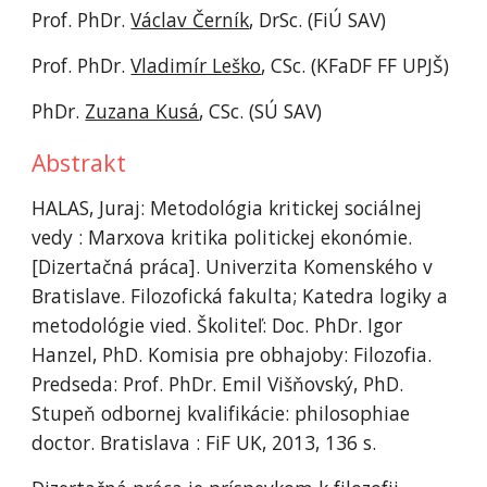
Prof. PhDr. 
Václav Černík
, DrSc. (FiÚ SAV)
Prof. PhDr. 
Vladimír Leško
, CSc. (KFaDF FF UPJŠ)
PhDr. 
Zuzana Kusá
, CSc. (SÚ SAV)
Abstrakt
HALAS, Juraj: Metodológia kritickej sociálnej 
vedy : Marxova kritika politickej ekonómie. 
[Dizertačná práca]. Univerzita Komenského v 
Bratislave. Filozofická fakulta; Katedra logiky a 
metodológie vied. Školiteľ: Doc. PhDr. Igor 
Hanzel, PhD. Komisia pre obhajoby: Filozofia. 
Predseda: Prof. PhDr. Emil Višňovský, PhD. 
Stupeň odbornej kvalifikácie: philosophiae 
doctor. Bratislava : FiF UK, 2013, 136 s.