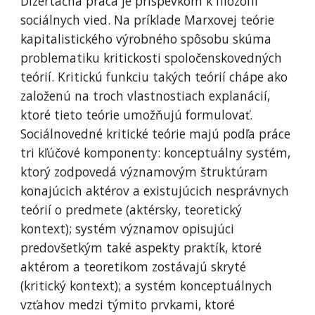
Dizertačná práca je príspevkom k filozofii 
sociálnych vied. Na príklade Marxovej teórie 
kapitalistického výrobného spôsobu skúma 
problematiku kritickosti spoločenskovedných 
teórií. Kritickú funkciu takých teórií chápe ako 
založenú na troch vlastnostiach explanácií, 
ktoré tieto teórie umožňujú formulovať. 
Sociálnovedné kritické teórie majú podľa práce 
tri kľúčové komponenty: konceptuálny systém, 
ktorý zodpovedá významovým štruktúram 
konajúcich aktérov a existujúcich nesprávnych 
teórií o predmete (aktérsky, teoretický 
kontext); systém významov opisujúci 
predovšetkým také aspekty praktík, ktoré 
aktérom a teoretikom zostávajú skryté 
(kritický kontext); a systém konceptuálnych 
vzťahov medzi týmito prvkami, ktoré 